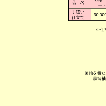
品 名
ー
手縫い
30,00
仕立て
※仕
留袖を着た
黒留袖