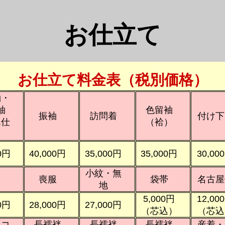
お仕立て
お仕立て料金表（税別価格）
袖・
袖
色留袖
振袖
訪問着
付け下
翼仕
（袷）
）
0円
40,000円
35,000円
35,000円
30,00
小紋・無
喪服
袋帯
名古屋
地
5,000円
12,00
0円
28,000円
27,000円
（芯込）
（芯込
・コ
長襦袢
長襦袢
長襦袢
産着・