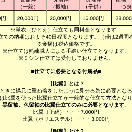
ト
（一般）
（振袖）
（子供）
つ身
0円
20,000円
20,000円
16,000円
28,00
※単衣（ひとえ）仕立ても同料金となります。
立ての納期はおよそ40日程度となります。（帯は2週間
※金額は税込価格です。
※仕立ては熟練職人による手縫い仕立てとなります。
※ミシン仕立ては受付しておりません。
■仕立てに必要となる付属品■
【比翼】とは？
ときに襟元に重ね着をしたように見せる為に必要とな
は比翼を使った比翼仕立てが一般的な仕立て方法とな
黒留袖、色留袖の比翼仕立てのみに必要となります。
比翼（正絹）・・・7,000円
比翼（ポリエステル）・・・3,000円
【胴裏】とは？