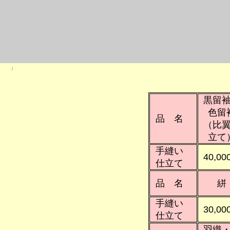
」
黒留
色留
品 名
（比
立て
手縫い
40,00
仕立て
品 名
絣
手縫い
30,00
仕立て
羽織