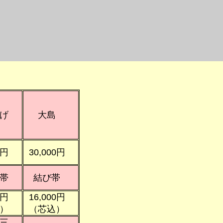
げ
大島
0円
30,000円
帯
結び帯
0円
16,000円
）
（芯込）
三