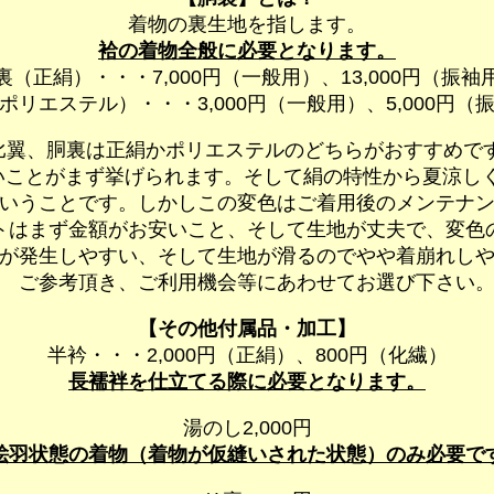
着物の裏生地を指します。
袷の着物全般に必要となります。
裏（正絹）・・・7,000円（一般用）、13,000円（振袖
ポリエステル）・・・3,000円（一般用）、5,000円（
比翼、胴裏は正絹かポリエステルのどちらがおすすめで
いことがまず挙げられます。そして絹の特性から夏涼し
いうことです。しかしこの変色はご着用後のメンテナン
はまず金額がお安いこと、そして生地が丈夫で、変色
が発生しやすい、そして生地が滑るのでやや着崩れしや
ご参考頂き、ご利用機会等にあわせてお選び下さい
【その他付属品・加工】
半衿・・・2,000円（正絹）、800円（化繊）
長襦袢を仕立てる際に必要となります。
湯のし2,000円
絵羽状態の着物（着物が仮縫いされた状態）のみ必要で