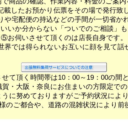
場で商品の確認、作業内容・料金のご案内
記載したお預かり伝票をその場で発行致
りや宅配便の持込などの手間が一切省か
らいいか分からない「ついでのご相談」も
⑤お伺いさせて頂くのは店長自身です。
世界では得られないお互いに顔を見て話
せて頂く時間帯は10：00～19：00の
滋賀・大阪・奈良にお住まいの方限定で
ように努めておりますがご予約状況によ
客様のご都合や、道路の混雑状況により前