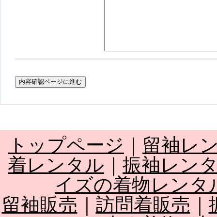
トップページ
｜
留袖レ
着レンタル
｜
振袖レン
イズの着物レンタ
留袖販売
｜
訪問着販売
｜