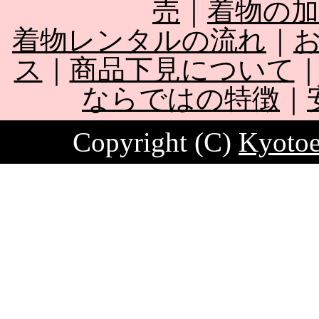
売
｜
着物の
着物レンタルの流れ
｜
ス
｜
商品下見について
ならではの特徴
｜
Copyright (C)
Kyotoe