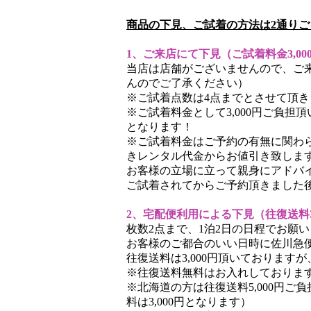
商品の下見、ご試着の方法は2通りご
1、ご来店にて下見（ご試着料金3,00
当店は店舗がございませんので、ご
んのでご了承ください）
※ご試着点数は4点までとさせて頂き
※ご試着料金として3,000円ご負
となります！
※ご試着料金はご予約の有無に関わら
きレンタル代金からお値引き致しま
お客様の立場に立って親身にアドバ
ご試着されてからご予約頂きました
2、宅配便利用による下見（往復送料3,
枚数2点まで、1泊2日の日程でお願
お客様のご都合のいい日時に佐川急
往復送料は3,000円頂いておりま
※往復送料無料はお入れしておりま
※北海道の方は往復送料5,000円ご
料は3,000円となります）