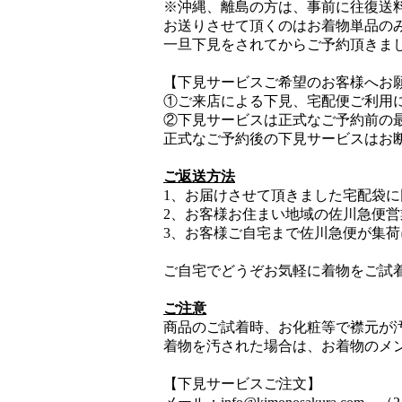
※沖縄、離島の方は、事前に往復送
お送りさせて頂くのはお着物単品の
一旦下見をされてからご予約頂きま
【下見サービスご希望のお客様へお
①ご来店による下見、宅配便ご利用
②下見サービスは正式なご予約前の
正式なご予約後の下見サービスはお
ご返送方法
1、お届けさせて頂きました宅配袋
2、お客様お住まい地域の佐川急便
3、お客様ご自宅まで佐川急便が集
ご自宅でどうぞお気軽に着物をご試
ご注意
商品のご試着時、お化粧等で襟元が
着物を汚された場合は、お着物のメ
【下見サービスご注文】